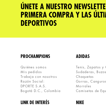
ÚNETE A NUESTRO NEWSLETTE
PRIMERA COMPRA Y LAS ÚLT
DEPORTIVOS
PROCHAMPIONS
ADIDAS
Quiénes somos
Tenis, Zapatos y
Mis pedidos
Sudaderas, Buzos
Trabaja con nosotros
Chaquetas
Razón Social:
Gorras, Canguros
DPORTE S.A.S.
Morrales
Bogotá D.C., Colombia
Camisetas de Eq
LINK DE INTERÉS
NIKE