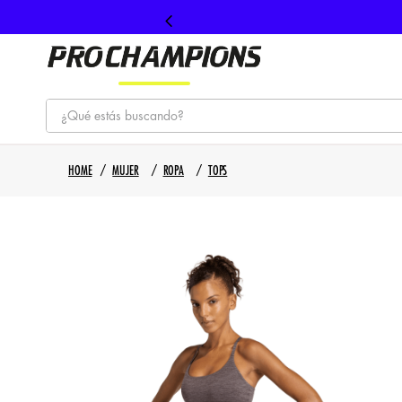
¿Qué estás buscando?
TÉRMINOS MÁS BUSCADOS
MUJER
ROPA
TOPS
1
.
tenis
2
.
hombre futbol
3
.
nike
4
.
guayos
5
.
gorras