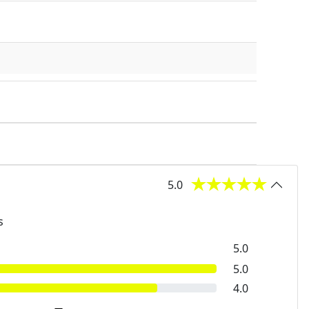
5.0
s
5.0
5.0
4.0