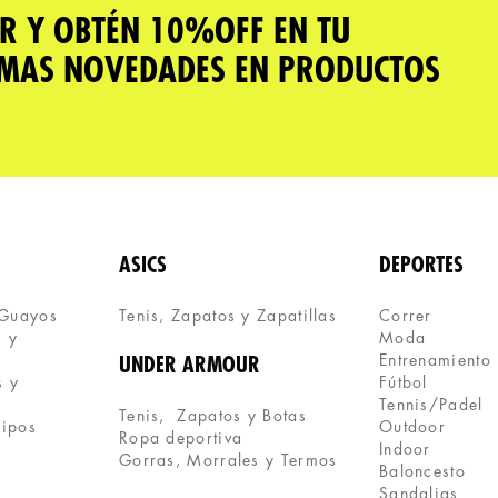
R Y OBTÉN 10%OFF EN TU
IMAS NOVEDADES EN PRODUCTOS
ASICS
DEPORTES
 Guayos
Tenis, Zapatos y Zapatillas 
Correr
 y 
Moda
Entrenamiento
UNDER ARMOUR
 y 
Fútbol
Tennis/Padel
Tenis,  Zapatos y Botas
uipos
Outdoor
Ropa deportiva
Indoor
Gorras, Morrales y Termos
Baloncesto
Sandalias