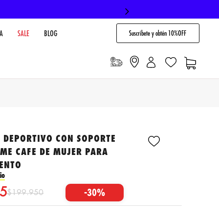
Suscribete y obtén 10%OFF
A
SALE
BLOG
P DEPORTIVO CON SOPORTE
 ME CAFE DE MUJER PARA
ENTO
io
5
-
30%
$
199
.
950