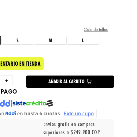
Guía de tallas
S
M
L
VENTARIO EN TIENDA
＋
AÑADIR AL CARRITO
 PAGO
Envíos gratis en compras
superiores a $249.900 COP