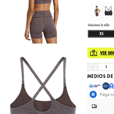
XS
VER IN
－
MEDIOS DE