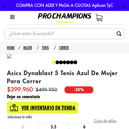
COMPRA CON ADDI Y PAGA A CUOTAS Aplican TyC
¿Qué estás buscando?
TÉRMINOS MÁS BUSCADOS
MUJER
TENIS
CORRER
1
.
tenis
2
.
hombre futbol
Asics Dynablast 5 Tenis Azul De Mujer
3
.
nike
Para Correr
4
.
guayos
$
399
.
960
$
499
.
950
-
20%
5
.
gorras
Dejar un comentario
VER INVENTARIO EN TIENDA
Guía de tallas
5
5.5
6