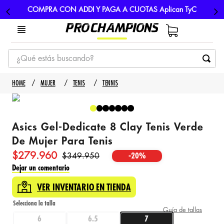
COMPRA CON ADDI Y PAGA A CUOTAS Aplican TyC
¿Qué estás buscando?
TÉRMINOS MÁS BUSCADOS
MUJER
TENIS
TENNIS
1
.
tenis
2
.
hombre futbol
Asics Gel-Dedicate 8 Clay Tenis Verde
3
.
nike
De Mujer Para Tenis
4
.
guayos
$
279
.
960
$
349
.
950
-
20%
5
.
gorras
Dejar un comentario
VER INVENTARIO EN TIENDA
Guía de tallas
6
6.5
7