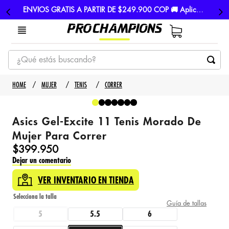
ENVIOS GRATIS A PARTIR DE $249.900 COP 🚚 Aplican TyC
¿Qué estás buscando?
TÉRMINOS MÁS BUSCADOS
MUJER
TENIS
CORRER
1
.
tenis
2
.
hombre futbol
Asics Gel-Excite 11 Tenis Morado De
3
.
nike
Mujer Para Correr
$
399
.
950
4
.
guayos
Dejar un comentario
5
.
gorras
VER INVENTARIO EN TIENDA
Guía de tallas
5
5.5
6