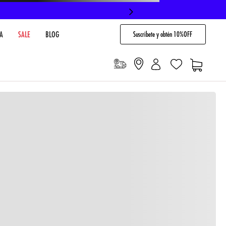
Suscribete y obtén 10%OFF
A
SALE
BLOG
io
Cargando comentarios…
VENTARIO EN TIENDA
NO DISPONIBLE
 PAGO
Envíos gratis en compras