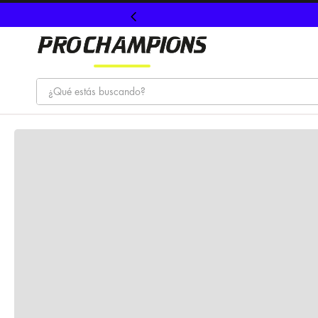
¿Qué estás buscando?
TÉRMINOS MÁS BUSCADOS
1
.
tenis
2
.
hombre futbol
3
.
nike
4
.
guayos
5
.
gorras