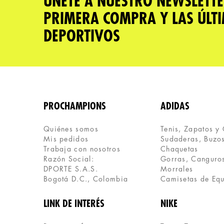
ÚNETE A NUESTRO NEWSLETTE
PRIMERA COMPRA Y LAS ÚLT
DEPORTIVOS
PROCHAMPIONS
ADIDAS
Quiénes somos
Tenis, Zapatos y
Mis pedidos
Sudaderas, Buzos
Trabaja con nosotros
Chaquetas
Razón Social:
Gorras, Canguros
DPORTE S.A.S.
Morrales
Bogotá D.C., Colombia
Camisetas de Eq
LINK DE INTERÉS
NIKE