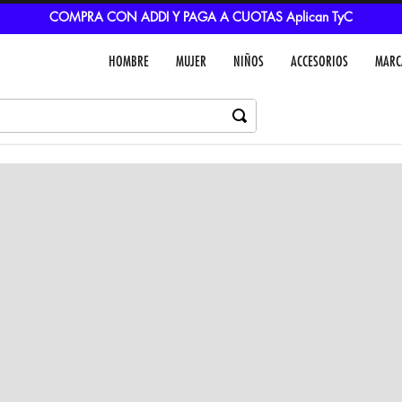
COMPRA CON ADDI Y PAGA A CUOTAS Aplican TyC
HOMBRE
MUJER
NIÑOS
ACCESORIOS
MARC
Dejar un comentar
Colores
VER IN
MEDIOS DE