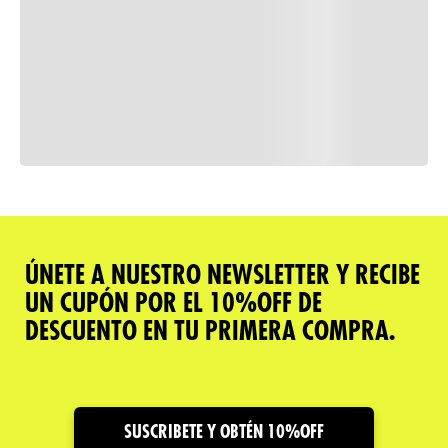
Consulta nuestra política de
devoluciones
Comparar
ÚNETE A NUESTRO NEWSLETTER Y RECIBE
UN CUPÓN POR EL 10%OFF DE
Descripción del producto
DESCUENTO EN TU PRIMERA COMPRA.
Caracteristicas
Cuidado y Garantías
SUSCRIBETE Y OBTÉN 10%OFF