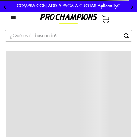
COMPRA CON ADDI Y PAGA A CUOTAS Aplican TyC
¿Qué estás buscando?
TÉRMINOS MÁS BUSCADOS
1
.
tenis
2
.
hombre futbol
3
.
nike
4
.
guayos
5
.
gorras