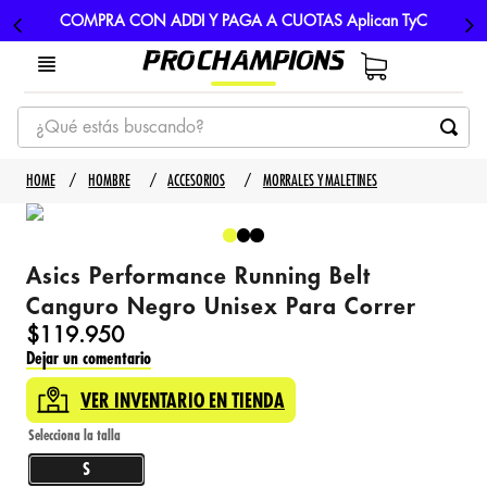
COMPRA CON ADDI Y PAGA A CUOTAS Aplican TyC
¿Qué estás buscando?
TÉRMINOS MÁS BUSCADOS
HOMBRE
ACCESORIOS
MORRALES Y MALETINES
1
.
tenis
2
.
hombre futbol
Asics Performance Running Belt
3
.
nike
Canguro Negro Unisex Para Correr
4
.
guayos
$
119
.
950
Dejar un comentario
5
.
gorras
VER INVENTARIO EN TIENDA
S