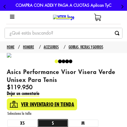
COMPRA CON ADDI Y PAGA A CUOTAS Aplican TyC
¿Qué estás buscando?
TÉRMINOS MÁS BUSCADOS
HOMBRE
ACCESORIOS
GORRAS, VICERAS Y GORROS
1
.
tenis
2
.
hombre futbol
Asics Performance Visor Visera Verde
3
.
nike
Unisex Para Tenis
4
.
guayos
$
119
.
950
Dejar un comentario
5
.
gorras
VER INVENTARIO EN TIENDA
XS
S
M