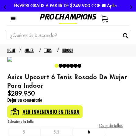
ENVIOS GRATIS A PARTIR DE $249.900 COP 🚚 Aplican TyC
¿Qué estás buscando?
TÉRMINOS MÁS BUSCADOS
MUJER
TENIS
INDOOR
1
.
tenis
2
.
hombre futbol
Asics Upcourt 6 Tenis Rosado De Mujer
3
.
nike
Para Indoor
4
.
guayos
$
289
.
950
Dejar un comentario
5
.
gorras
VER INVENTARIO EN TIENDA
Guía de tallas
5
5.5
6