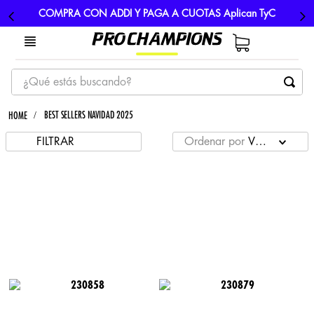
COMPRA CON ADDI Y PAGA A CUOTAS Aplican TyC
¿Qué estás buscando?
TÉRMINOS MÁS BUSCADOS
BEST SELLERS NAVIDAD 2025
1
.
tenis
FILTRAR
Ordenar por
VENTAS
2
.
hombre futbol
3
.
nike
4
.
guayos
5
.
gorras