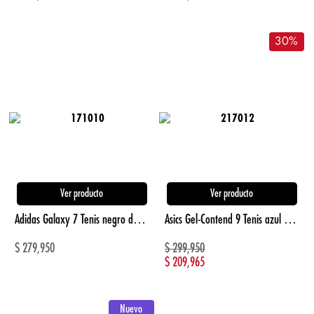
30
%
Ver producto
Ver producto
Adidas Galaxy 7 Tenis negro de mujer para correr
Asics Gel-Contend 9 Tenis azul de hombre para correr
$
279,950
$
299,950
$
209,965