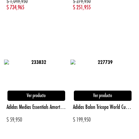
$
1,049,950
$
279,950
$
734,965
$
251,955
Ver producto
Ver producto
Adidas Medias Essentials Amortiguacion gris unisex lifestyle
Adidas Balon Tricopa World Cup League blanco unisex para futbol
$
59,950
$
199,950