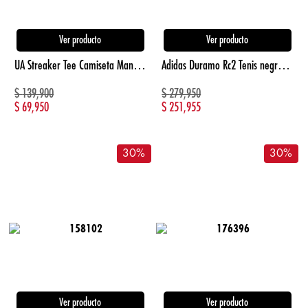
Ver producto
Ver producto
UA Streaker Tee Camiseta Manga Corta gris de hombre para correr
Adidas Duramo Rc2 Tenis negro de hombre para correr
$
139,900
$
279,950
$
69,950
$
251,955
30
%
30
%
Ver producto
Ver producto