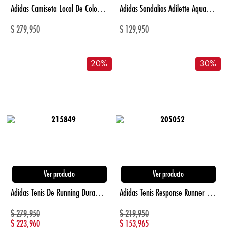
Adidas Camiseta Local De Colombia Mundial 2026 Para Niño amarillo de niño para futbol
Adidas Sandalias Adilette Aqua blanco de hombre para natacion
$
279,950
$
129,950
20
%
30
%
Ver producto
Ver producto
Adidas Tenis De Running Duramo Rc2 negro de mujer para correr
Adidas Tenis Response Runner gris unisex para correr
$
279,950
$
219,950
$
223,960
$
153,965