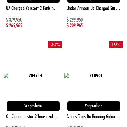
UA Charged Verssert 2 Tenis negro de hombre para correr
Under Armour Ua Charged Surge 4 Tenis Negro De Hombre Para Correr
$
379,950
$
299,950
$
265,965
$
209,965
30
%
10
%
Ver producto
Ver producto
On Cloudmonster 2 Tenis azul de hombre para correr
Adidas Tenis De Running Galaxy 7 gris de hombre para correr