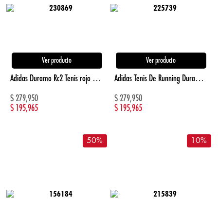
Ver producto
Ver producto
Adidas Duramo Rc2 Tenis rojo de hombre para correr
Adidas Tenis De Running Duramo Rc2 blanco de mujer para correr
$
279,950
$
279,950
$
195,965
$
195,965
50
%
10
%