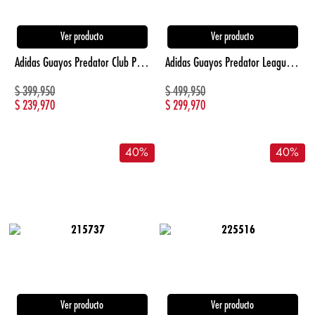
Ver producto
Ver producto
Adidas Guayos Predator Club Para Terreno Firme/ blanco de hombre para futbol
Adidas Guayos Predator League Con Lengueta Pleg blanco unisex para futbol
$
399,950
$
499,950
$
239,970
$
299,970
40
%
40
%
Ver producto
Ver producto