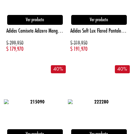
Ver producto
Ver producto
Adidas Camiseta Adizero Manga Corta azul de mujer para correr
Adidas Soft Lux Flared Pantalon beige de mujer lifestyle
$
299,950
$
319,950
$
179,970
$
191,970
40
%
40
%