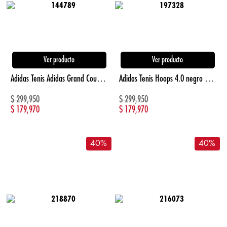
Ver producto
Ver producto
Adidas Tenis Adidas Grand Court Td Lifestyle Co blanco de hombre lifestyle
Adidas Tenis Hoops 4.0 negro unisex baloncesto
$
299,950
$
299,950
$
179,970
$
179,970
40
%
40
%