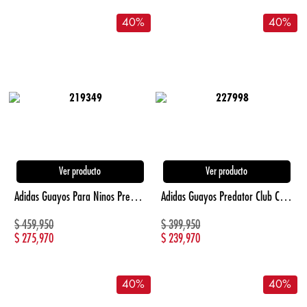
40
%
40
%
Ver producto
Ver producto
Adidas Guayos Para Ninos Predator League Con Le blanco de niño para futbol
Adidas Guayos Predator Club Con Calcetin Para T naranja de hombre para futbol
$
459,950
$
399,950
$
275,970
$
239,970
40
%
40
%