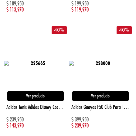
$
189,950
$
199,950
$
113,970
$
119,970
40
%
40
%
Ver producto
Ver producto
Adidas Tenis Adidas Disney Coco Tensaur Ninos blanco de niño lifestyle
Adidas Guayos F50 Club Para Terreno Firme/Multi naranja de hombre para futbol
$
239,950
$
399,950
$
143,970
$
239,970