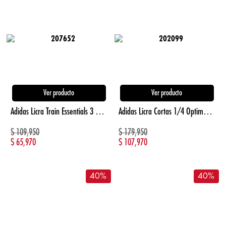
Ver producto
Ver producto
Adidas Licra Train Essentials 3 Rayas Kids Pret negro de niña para entrenamiento
Adidas Licra Cortas 1/4 Optime 3 Rayas Pretina negro de mujer para entrenamiento
$
109,950
$
179,950
$
65,970
$
107,970
40
%
40
%