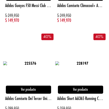
Adidas Guayos F50 Messi Club Pasto Sintetico Ni blanco de niño para futbol
Adidas Camiseta Climacool+ Adi365 Running Manga Corta negro de mujer para correr
$
249,950
$
249,950
$
149,970
$
149,970
40
%
40
%
Ver producto
Ver producto
Adidas Camiseta Del Tercer Uniforme Del Junior Camiseta De Equipo verde de hombre para futbol
Adidas Short Adi365 Running Climacool+ gris de hombre para correr
$
299,950
$
259,950