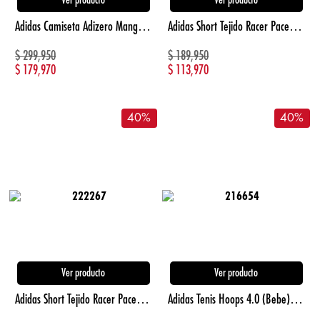
Ver producto
Ver producto
Adidas Camiseta Adizero Manga Corta negro de mujer para correr
Adidas Short Tejido Racer Pacer verde de mujer para entrenamiento
$
299,950
$
189,950
$
179,970
$
113,970
40
%
40
%
Ver producto
Ver producto
Adidas Short Tejido Racer Pacer morado de mujer para entrenamiento
Adidas Tenis Hoops 4.0 (Bebe) blanco de niño lifestyle