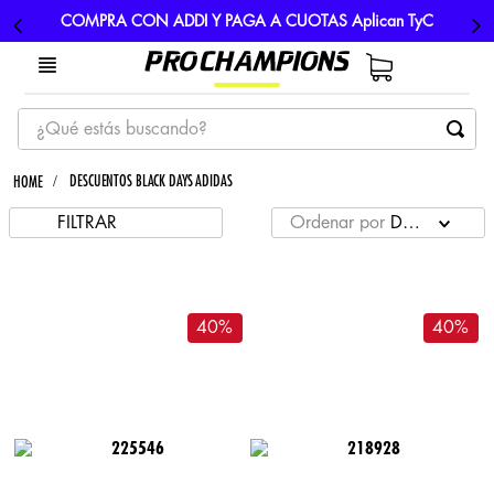
COMPRA CON ADDI Y PAGA A CUOTAS Aplican TyC
¿Qué estás buscando?
TÉRMINOS MÁS BUSCADOS
DESCUENTOS BLACK DAYS ADIDAS
1
.
tenis
FILTRAR
Ordenar por
DESCUENT
2
.
hombre futbol
3
.
nike
4
.
guayos
40
%
40
%
5
.
gorras