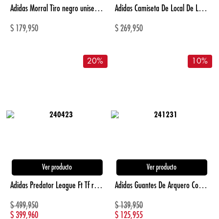
Adidas Morral Tiro negro unisex para futbol
Adidas Camiseta De Local De Los Millonarios 26 azul de niño para futbol
$
179,950
$
269,950
20
%
10
%
Ver producto
Ver producto
Adidas Predator League Ft Tf rojo de hombre para futbol
Adidas Guantes De Arquero Copa Club Para Jovene negro unisex para futbol
$
499,950
$
139,950
$
399,960
$
125,955