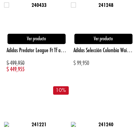
Ver producto
Ver producto
Adidas Predator League Ft Tf azul de hombre para futbol
Adidas Selección Colombia Waistbag azul unisex para futbol
$
499,950
$
99,950
$
449,955
10
%