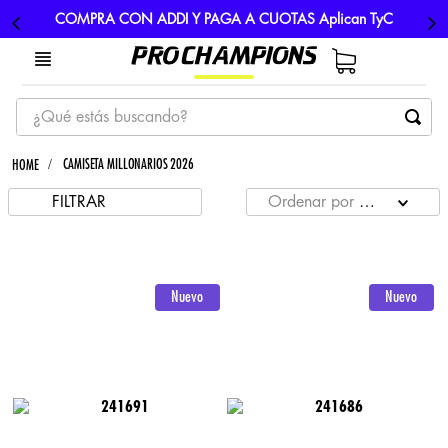
COMPRA CON ADDI Y PAGA A CUOTAS Aplican TyC
¿Qué estás buscando?
TÉRMINOS MÁS BUSCADOS
CAMISETA MILLONARIOS 2026
1
.
tenis
FILTRAR
Ordenar por
MÁS RECIE
2
.
hombre futbol
3
.
nike
4
.
guayos
5
.
gorras