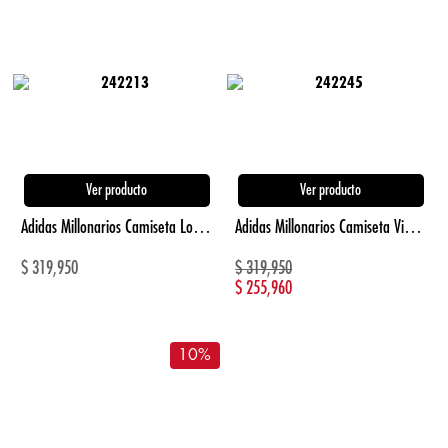
Ver producto
Ver producto
Adidas Millonarios Camiseta Local 2026 azul de hombre para futbol
Adidas Millonarios Camiseta Visitante Fc 2026 morado de mujer para futbol
$
319,950
$
319,950
$
255,960
10
%