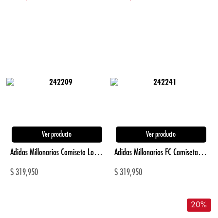
Ver producto
Ver producto
Adidas Millonarios Camiseta Local 2026 azul de mujer para futbol
Adidas Millonarios FC Camiseta Visitante 2026 morado de hombre para futbol
$
319,950
$
319,950
20
%