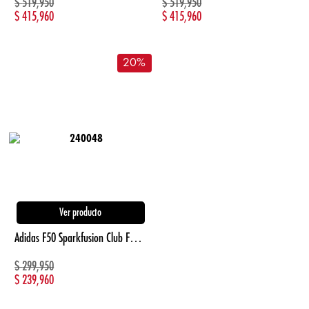
$
519,950
$
519,950
$
415,960
$
415,960
20
%
Ver producto
Adidas F50 Sparkfusion Club Fg/Ag blanco de mujer para futbol
$
299,950
$
239,960