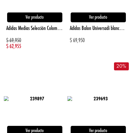
Ver producto
Ver producto
Adidas Medias Selección Colombia azul unisex para futbol
Adidas Balon Universadi blanco unisex para futbol
$
69,950
$
69,950
$
62,955
20
%
Ver producto
Ver producto