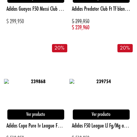
Adidas Guayos F50 Messi Club Pasto Sintetico blanco de hombre para futbol
Adidas Predator Club Ft Tf blanco de hombre para futbol
$
299,950
$
299,950
$
239,960
20
%
20
%
Ver producto
Ver producto
Adidas Copa Pure Iv League Fg blanco de hombre para futbol
Adidas F50 League Ll Fg/Mg amarillo de hombre para futbol