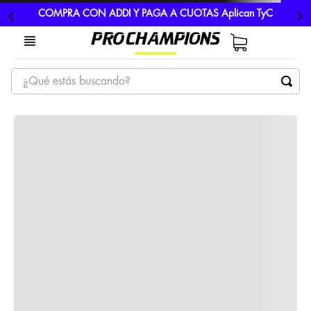
COMPRA CON ADDI Y PAGA A CUOTAS Aplican TyC
¿Qué estás buscando?
TÉRMINOS MÁS BUSCADOS
1
.
tenis
2
.
hombre futbol
3
.
nike
4
.
guayos
5
.
gorras