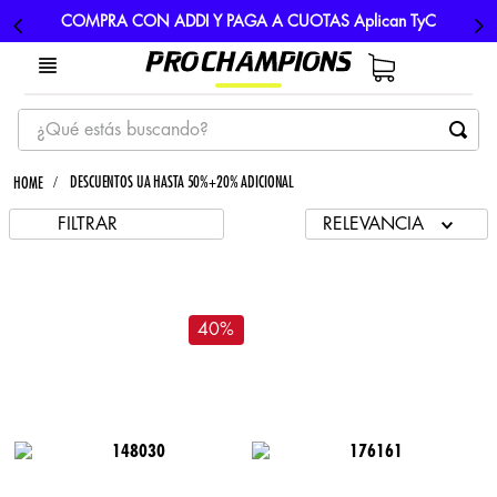
COMPRA CON ADDI Y PAGA A CUOTAS Aplican TyC
¿Qué estás buscando?
TÉRMINOS MÁS BUSCADOS
DESCUENTOS UA HASTA 50%+20% ADICIONAL
1
.
tenis
FILTRAR
RELEVANCIA
2
.
hombre futbol
3
.
nike
4
.
guayos
40
%
5
.
gorras