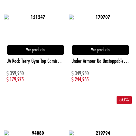
Ver producto
Ver producto
UA Rock Terry Gym Top Camiseta Manga Corta azul de hombre para entrenamiento
Under Armour Ua Unstoppable Flc Shorts Pantalonetas Negro De Hombre Para Entrenamiento
$
359,950
$
349,950
$
179,975
$
244,965
50
%