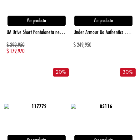
Ver producto
Ver producto
UA Drive Short Pantaloneta negro de hombre para golf
Under Armour Ua Authentics Legging Licras Largas Negro De Mujer Para Entrenamiento
$
299,950
$
249,950
$
179,970
20
%
30
%