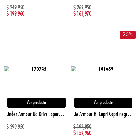
$
249,950
$
269,950
$
199,960
$
161,970
20
%
Ver producto
Ver producto
Under Armour Ua Drive Tapered Pant Pantalones Negro De Hombre Para Golf
UA Armour Hi Capri Capri negro de mujer para entrenamiento
$
399,950
$
199,950
$
159,960