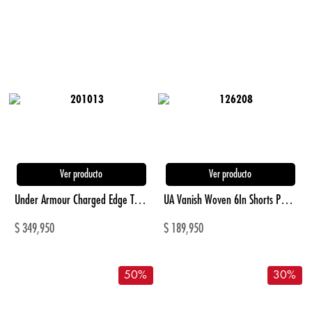
Ver producto
Ver producto
Under Armour Charged Edge Tenis negro de hombre para entrenamiento
UA Vanish Woven 6In Shorts Pantaloneta gris de hombre para entrenamiento
$
349,950
$
189,950
50
%
30
%