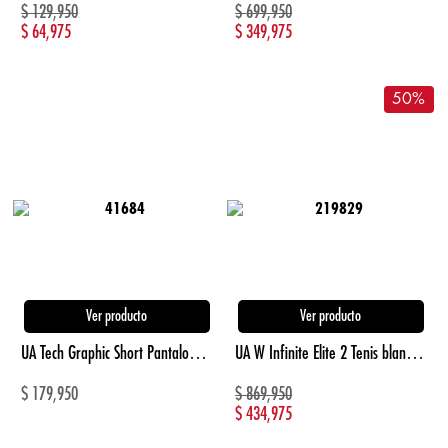
$
129,950
$
699,950
$
64,975
$
349,975
50
%
Ver producto
Ver producto
UA Tech Graphic Short Pantaloneta de hombre para entrenamiento marca Under Armour
UA W Infinite Elite 2 Tenis blanco de mujer para correr
$
179,950
$
869,950
$
434,975