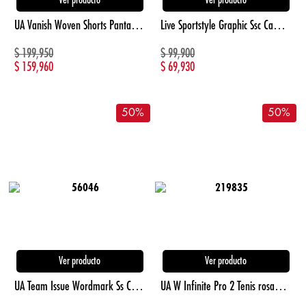
Ver producto
Ver producto
UA Vanish Woven Shorts Pantaloneta negro de hombre para entrenamiento
Live Sportstyle Graphic Ssc Camiseta Manga Corta de mujer para entrenamiento marca Under Armour
$
199,950
$
99,900
$
159,960
$
69,930
50
%
50
%
Ver producto
Ver producto
UA Team Issue Wordmark Ss Camiseta Manga Corta negro de hombre lifestyle
UA W Infinite Pro 2 Tenis rosado de mujer para correr