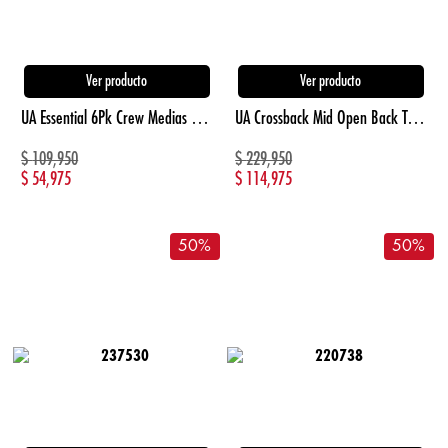
Ver producto
Ver producto
UA Essential 6Pk Crew Medias blanco unisex lifestyle
UA Crossback Mid Open Back Top negro de mujer para entrenamiento
$
109,950
$
229,950
$
54,975
$
114,975
50
%
50
%