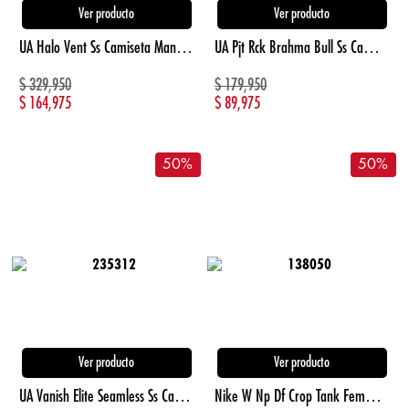
Ver producto
Ver producto
UA Halo Vent Ss Camiseta Manga Corta negro de hombre para entrenamiento
UA Pjt Rck Brahma Bull Ss Camiseta Manga Corta rosado de hombre lifestyle
$
329,950
$
179,950
$
164,975
$
89,975
50
%
50
%
Ver producto
Ver producto
UA Vanish Elite Seamless Ss Camiseta Manga Corta azul de hombre para entrenamiento
Nike W Np Df Crop Tank Femme Camiseta Manga Sisa morado de mujer para entrenamiento