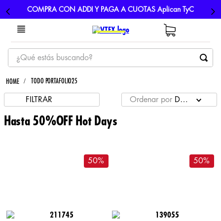
COMPRA CON ADDI Y PAGA A CUOTAS Aplican TyC
¿Qué estás buscando?
TÉRMINOS MÁS BUSCADOS
TODO PORTAFOLIO25
1
.
tenis
FILTRAR
Ordenar por
DESCUENT
2
.
hombre futbol
Hasta 50%OFF Hot Days
3
.
nike
4
.
guayos
50
%
50
%
5
.
gorras