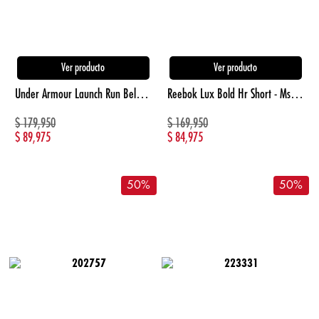
Ver producto
Ver producto
Under Armour Launch Run Belt Canguro negro unisex para correr
Reebok Lux Bold Hr Short - Ms Pantaloneta negro de mujer para entrenamiento
$
179,950
$
169,950
$
89,975
$
84,975
50
%
50
%