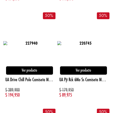
50
%
50
%
Ver producto
Ver producto
UA Drive Chill Polo Camiseta Manga Corta gris de hombre para golf
UA Pjt Rck 6Mo Ss Camiseta Manga Corta verde de hombre lifestyle
$
389,900
$
179,950
$
194,950
$
89,975
50
%
50
%