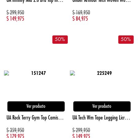
$
299,950
$
169,950
$
149,975
$
84,975
50
%
50
%
Ver producto
Ver producto
UA Rock Terry Gym Top Camiseta Manga Corta azul de hombre para entrenamiento
UA Tech Wm Tape Legging Licra negro de mujer para entrenamiento
$
359,950
$
299,950
$
179,975
$
149,975