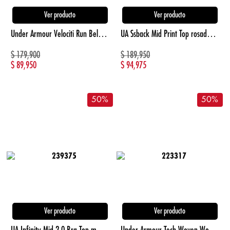
Ver producto
Ver producto
Under Armour Velociti Run Belt Canguro negro unisex para correr
UA Ssback Mid Print Top rosado de mujer para entrenamiento
$
179,900
$
189,950
$
89,950
$
94,975
50
%
50
%
Ver producto
Ver producto
UA Infinity Mid 2.0 Bra Top morado de mujer para entrenamiento
Under Armour Tech Woven Wordmark Short Pantaloneta azul de hombre para entrenamiento