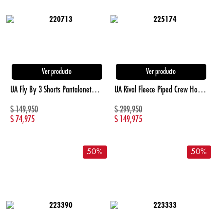
Ver producto
Ver producto
UA Fly By 3 Shorts Pantaloneta rosado de mujer para correr
UA Rival Fleece Piped Crew Hoodie azul de mujer lifestyle
$
149,950
$
299,950
$
74,975
$
149,975
50
%
50
%