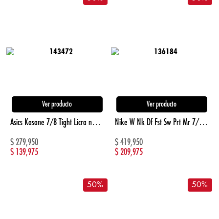
Ver producto
Ver producto
Asics Kasane 7/8 Tight Licra negro de mujer para correr
Nike W Nk Df Fst Sw Prt Mr 7/8 Tght Licra azul de mujer para correr
$
279,950
$
419,950
$
139,975
$
209,975
50
%
50
%