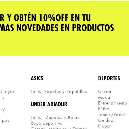
R Y OBTÉN 10%OFF EN TU
IMAS NOVEDADES EN PRODUCTOS
ASICS
DEPORTES
 Guayos
Tenis, Zapatos y Zapatillas 
Correr
 y 
Moda
Entrenamiento
UNDER ARMOUR
 y 
Fútbol
Tennis/Padel
Tenis,  Zapatos y Botas
uipos
Outdoor
Ropa deportiva
Indoor