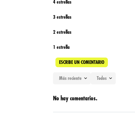
4 estrellas
3 estrellas
2 estrellas
1 estrella
ESCRIBE UN COMENTARIO
Más reciente
Todos
Agregar comentario
No hay comentarios.
Título
Califica el producto de 1 a 5 estrellas