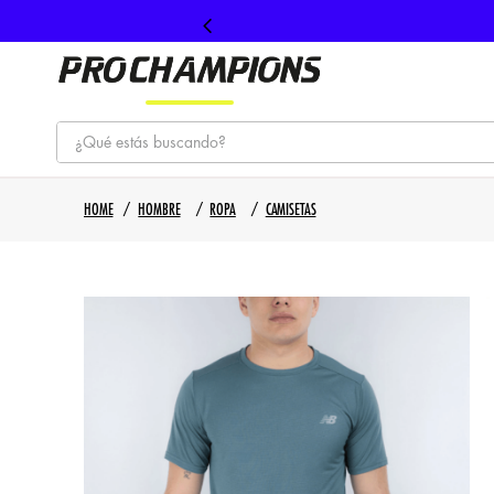
¿Qué estás buscando?
TÉRMINOS MÁS BUSCADOS
HOMBRE
ROPA
CAMISETAS
1
.
tenis
2
.
hombre futbol
3
.
nike
4
.
guayos
5
.
gorras