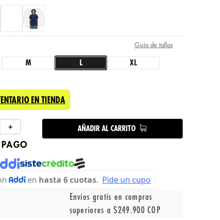
Guía de tallas
M
L
XL
VENTARIO EN TIENDA
＋
AÑADIR AL CARRITO
 PAGO
Envíos gratis en compras
superiores a $249.900 COP