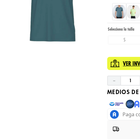
S
VER IN
－
MEDIOS DE