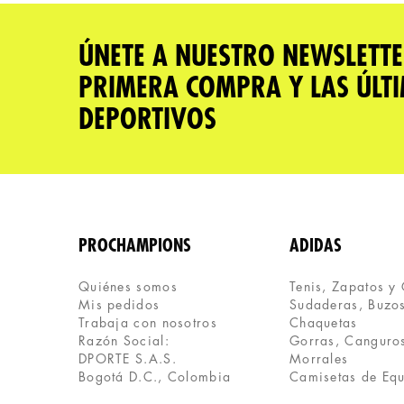
★
★
★
★
★
Tu nombre
ÚNETE A NUESTRO NEWSLETTE
PRIMERA COMPRA Y LAS ÚLT
Dirección de email
DEPORTIVOS
Escribe un comentario
PROCHAMPIONS
ADIDAS
Quiénes somos
Tenis, Zapatos y
Mis pedidos
Sudaderas, Buzos
ENVIAR COMENTARIO
Trabaja con nosotros
Chaquetas
Razón Social:
Gorras, Canguros
DPORTE S.A.S.
Morrales
Bogotá D.C., Colombia
Camisetas de Eq