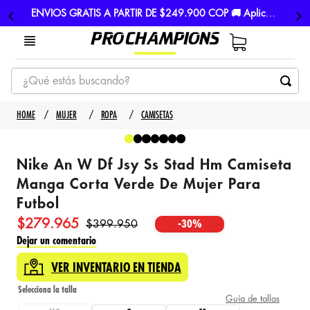
ENVIOS GRATIS A PARTIR DE $249.900 COP 🚚 Aplican TyC
¿Qué estás buscando?
TÉRMINOS MÁS BUSCADOS
MUJER
ROPA
CAMISETAS
1
.
tenis
2
.
hombre futbol
Nike An W Df Jsy Ss Stad Hm Camiseta
3
.
nike
Manga Corta Verde De Mujer Para
Futbol
4
.
guayos
$
279
.
965
$
399
.
950
-
30%
5
.
gorras
Dejar un comentario
VER INVENTARIO EN TIENDA
Guía de tallas