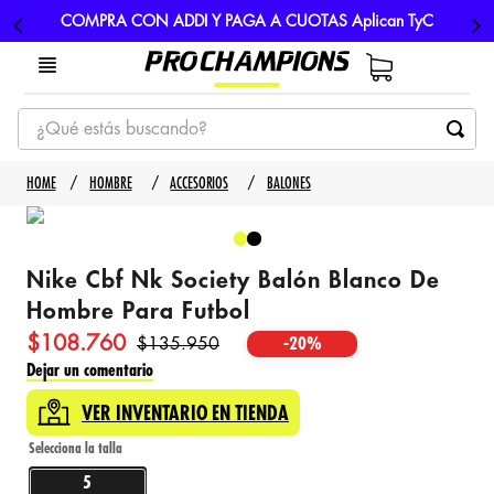
COMPRA CON ADDI Y PAGA A CUOTAS Aplican TyC
¿Qué estás buscando?
TÉRMINOS MÁS BUSCADOS
HOMBRE
ACCESORIOS
BALONES
1
.
tenis
2
.
hombre futbol
Nike Cbf Nk Society Balón Blanco De
3
.
nike
Hombre Para Futbol
4
.
guayos
$
108
.
760
$
135
.
950
-
20%
5
.
gorras
Dejar un comentario
VER INVENTARIO EN TIENDA
5