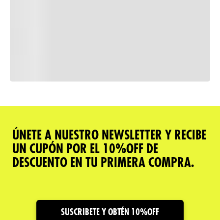
Consulta nuestra política de
devoluciones
Comparar
ÚNETE A NUESTRO NEWSLETTER Y RECIBE
UN CUPÓN POR EL 10%OFF DE
Descripción del producto
DESCUENTO EN TU PRIMERA COMPRA.
Caracteristicas
Cuidado y Garantías
SUSCRIBETE Y OBTÉN 10%OFF