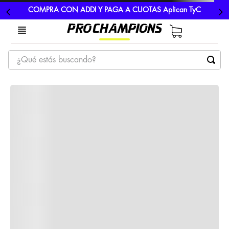
COMPRA CON ADDI Y PAGA A CUOTAS Aplican TyC
¿Qué estás buscando?
TÉRMINOS MÁS BUSCADOS
1
.
tenis
2
.
hombre futbol
3
.
nike
4
.
guayos
5
.
gorras