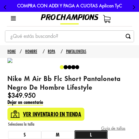
COMPRA CON ADDI Y PAGA A CUOTAS Aplican TyC
¿Qué estás buscando?
TÉRMINOS MÁS BUSCADOS
HOMBRE
ROPA
PANTALONETAS
1
.
tenis
2
.
hombre futbol
Nike M Air Bb Flc Short Pantaloneta
3
.
nike
Negro De Hombre Lifestyle
4
.
guayos
$
349
.
950
Dejar un comentario
5
.
gorras
VER INVENTARIO EN TIENDA
Guía de tallas
S
M
L