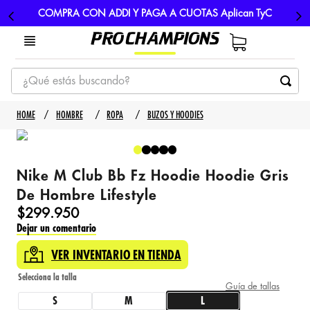
COMPRA CON ADDI Y PAGA A CUOTAS Aplican TyC
¿Qué estás buscando?
TÉRMINOS MÁS BUSCADOS
HOMBRE
ROPA
BUZOS Y HOODIES
1
.
tenis
2
.
hombre futbol
Nike M Club Bb Fz Hoodie Hoodie Gris
3
.
nike
De Hombre Lifestyle
4
.
guayos
$
299
.
950
Dejar un comentario
5
.
gorras
VER INVENTARIO EN TIENDA
Guía de tallas
S
M
L