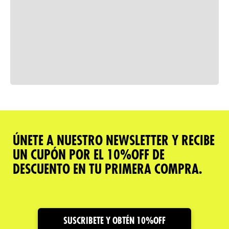
Consulta nuestra política de
devoluciones
Comparar
ÚNETE A NUESTRO NEWSLETTER Y RECIBE
UN CUPÓN POR EL 10%OFF DE
Descripción del producto
DESCUENTO EN TU PRIMERA COMPRA.
Caracteristicas
Cuidado y Garantías
SUSCRIBETE Y OBTÉN 10%OFF