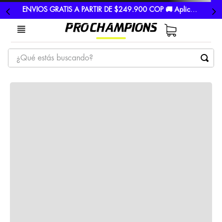
ENVIOS GRATIS A PARTIR DE $249.900 COP 🚚 Aplican TyC
¿Qué estás buscando?
TÉRMINOS MÁS BUSCADOS
1
.
tenis
2
.
hombre futbol
3
.
nike
4
.
guayos
5
.
gorras