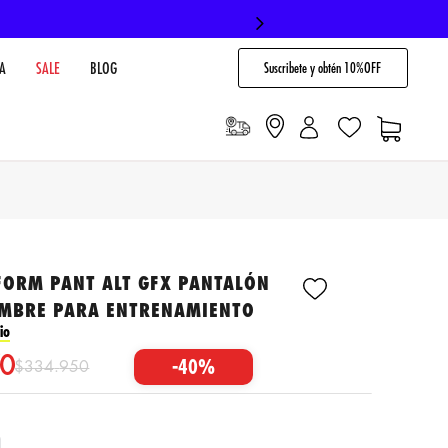
Suscribete y obtén 10%OFF
A
SALE
BLOG
FORM PANT ALT GFX PANTALÓN
OMBRE PARA ENTRENAMIENTO
io
0
-
40%
$
334
.
950