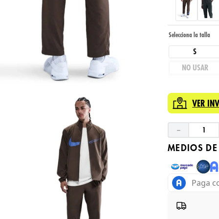
S
NO USAR
VER IN
－
MEDIOS DE