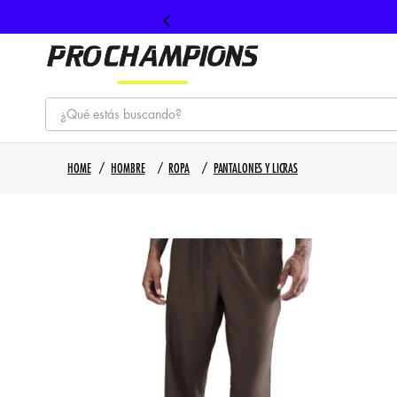
¿Qué estás buscando?
TÉRMINOS MÁS BUSCADOS
HOMBRE
ROPA
PANTALONES Y LICRAS
1
.
tenis
2
.
hombre futbol
3
.
nike
4
.
guayos
5
.
gorras