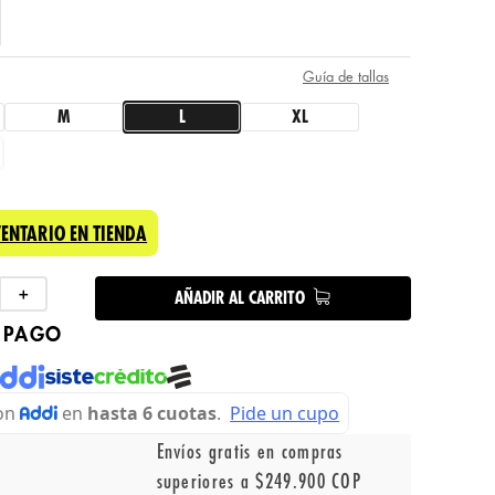
Guía de tallas
M
L
XL
VENTARIO EN TIENDA
＋
AÑADIR AL CARRITO
 PAGO
Envíos gratis en compras
superiores a $249.900 COP