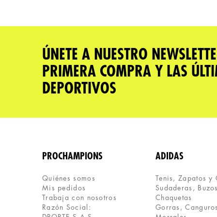
Califica el producto de 1 a 5 estrellas
★
★
★
★
★
Tu nombre
ÚNETE A NUESTRO NEWSLETTE
PRIMERA COMPRA Y LAS ÚLT
Dirección de email
DEPORTIVOS
Escribe un comentario
PROCHAMPIONS
ADIDAS
Quiénes somos
Tenis, Zapatos y
Mis pedidos
Sudaderas, Buzos
ENVIAR COMENTARIO
Trabaja con nosotros
Chaquetas
Razón Social:
Gorras, Canguros