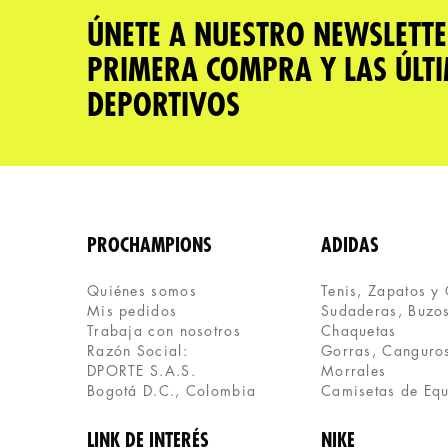
Tu nombre
ÚNETE A NUESTRO NEWSLETTE
PRIMERA COMPRA Y LAS ÚLT
Dirección de email
DEPORTIVOS
Escribe un comentario
PROCHAMPIONS
ADIDAS
Quiénes somos
Tenis, Zapatos y
Mis pedidos
Sudaderas, Buzos
ENVIAR COMENTARIO
Trabaja con nosotros
Chaquetas
Razón Social:
Gorras, Canguros
DPORTE S.A.S.
Morrales
Bogotá D.C., Colombia
Camisetas de Eq
LINK DE INTERÉS
NIKE