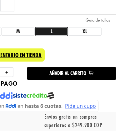
Guía de tallas
M
L
XL
VENTARIO EN TIENDA
＋
AÑADIR AL CARRITO
 PAGO
Envíos gratis en compras
superiores a $249.900 COP