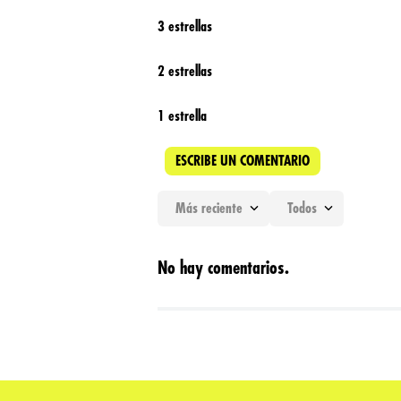
3 estrellas
2 estrellas
1 estrella
ESCRIBE UN COMENTARIO
Más reciente
Todos
Agregar comentario
No hay comentarios.
Título
Califica el producto de 1 a 5 estrellas
★
★
★
★
★