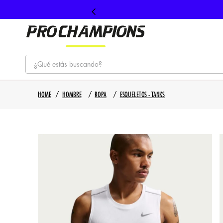
¿Qué estás buscando?
TÉRMINOS MÁS BUSCADOS
HOMBRE
ROPA
ESQUELETOS - TANKS
1
.
tenis
2
.
hombre futbol
3
.
nike
4
.
guayos
5
.
gorras