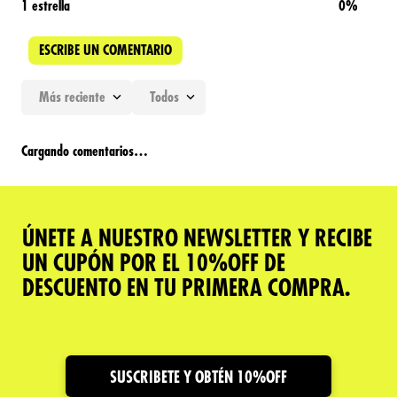
1 estrella
0%
ESCRIBE UN COMENTARIO
Más reciente
Todos
Agregar comentario
Cargando comentarios…
Título
ÚNETE A NUESTRO NEWSLETTER Y RECIBE
Califica el producto de 1 a 5 estrellas
UN CUPÓN POR EL 10%OFF DE
★
★
★
★
★
DESCUENTO EN TU PRIMERA COMPRA.
Tu nombre
Dirección de email
SUSCRIBETE Y OBTÉN 10%OFF