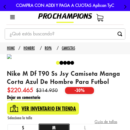
COMPRA CON ADDI Y PAGA A CUOTAS Aplican TyC
¿Qué estás buscando?
TÉRMINOS MÁS BUSCADOS
HOMBRE
ROPA
CAMISETAS
1
.
tenis
2
.
hombre futbol
Nike M Df T90 Ss Jsy Camiseta Manga
3
.
nike
Corta Azul De Hombre Para Futbol
4
.
guayos
$
220
.
465
$
314
.
950
-
30%
5
.
gorras
Dejar un comentario
VER INVENTARIO EN TIENDA
Guía de tallas
S
M
L