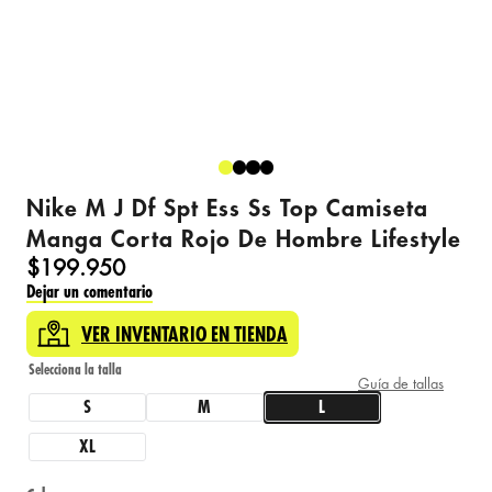
Nike M J Df Spt Ess Ss Top Camiseta
Manga Corta Rojo De Hombre Lifestyle
$
199
.
950
Dejar un comentario
VER INVENTARIO EN TIENDA
Guía de tallas
S
M
L
XL