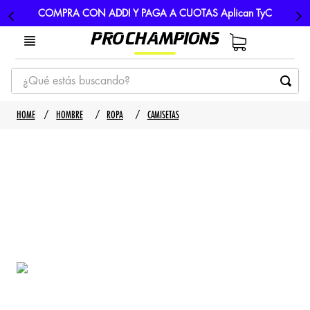
COMPRA CON ADDI Y PAGA A CUOTAS Aplican TyC
¿Qué estás buscando?
TÉRMINOS MÁS BUSCADOS
HOMBRE
ROPA
CAMISETAS
1
.
tenis
2
.
hombre futbol
3
.
nike
4
.
guayos
5
.
gorras