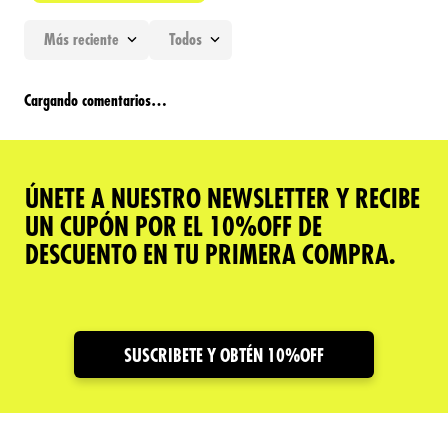
Más reciente
Todos
Agregar comentario
Cargando comentarios…
Título
ÚNETE A NUESTRO NEWSLETTER Y RECIBE
Califica el producto de 1 a 5 estrellas
UN CUPÓN POR EL 10%OFF DE
★
★
★
★
★
DESCUENTO EN TU PRIMERA COMPRA.
Tu nombre
Dirección de email
SUSCRIBETE Y OBTÉN 10%OFF
Escribe un comentario