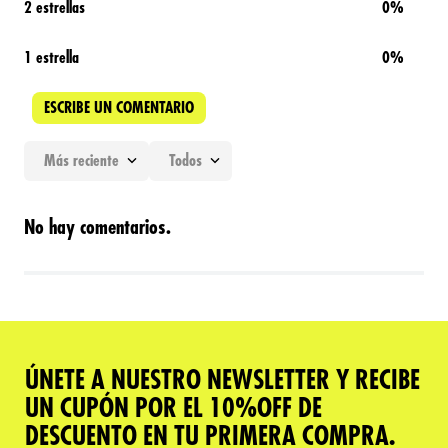
2 estrellas
0%
1 estrella
0%
ESCRIBE UN COMENTARIO
Más reciente
Todos
Agregar comentario
No hay comentarios.
Título
Califica el producto de 1 a 5 estrellas
★
★
★
★
★
ÚNETE A NUESTRO NEWSLETTER Y RECIBE
Tu nombre
UN CUPÓN POR EL 10%OFF DE
DESCUENTO EN TU PRIMERA COMPRA.