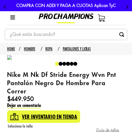
COMPRA CON ADDI Y PAGA A CUOTAS Aplican TyC
¿Qué estás buscando?
TÉRMINOS MÁS BUSCADOS
HOMBRE
ROPA
PANTALONES Y LICRAS
1
.
tenis
2
.
hombre futbol
Nike M Nk Df Stride Energy Wvn Pnt
3
.
nike
Pantalón Negro De Hombre Para
4
.
guayos
Correr
5
.
gorras
$
449
.
950
Dejar un comentario
VER INVENTARIO EN TIENDA
Guía de tallas