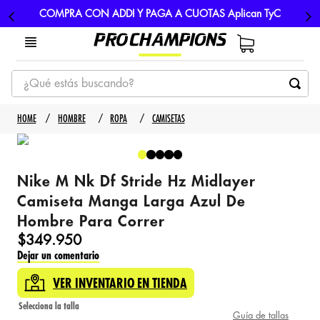
COMPRA CON ADDI Y PAGA A CUOTAS Aplican TyC
¿Qué estás buscando?
TÉRMINOS MÁS BUSCADOS
HOMBRE
ROPA
CAMISETAS
1
.
tenis
2
.
hombre futbol
Nike M Nk Df Stride Hz Midlayer
3
.
nike
Camiseta Manga Larga Azul De
4
.
guayos
Hombre Para Correr
5
.
gorras
$
349
.
950
Dejar un comentario
VER INVENTARIO EN TIENDA
Guía de tallas