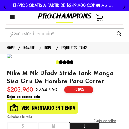
ENVIOS GRATIS A PARTIR DE $249.900 COP 🚚 Aplican TyC
¿Qué estás buscando?
TÉRMINOS MÁS BUSCADOS
HOMBRE
ROPA
ESQUELETOS - TANKS
1
.
tenis
2
.
hombre futbol
Nike M Nk Dfadv Stride Tank Manga
3
.
nike
Sisa Gris De Hombre Para Correr
4
.
guayos
$
203
.
960
$
254
.
950
-
20%
5
.
gorras
Dejar un comentario
VER INVENTARIO EN TIENDA
Guía de tallas
S
M
L