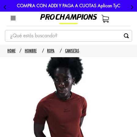
COMPRA CON ADDI Y PAGA A CUOTAS Aplican TyC
¿Qué estás buscando?
TÉRMINOS MÁS BUSCADOS
HOMBRE
ROPA
CAMISETAS
1
.
tenis
2
.
hombre futbol
3
.
nike
4
.
guayos
5
.
gorras