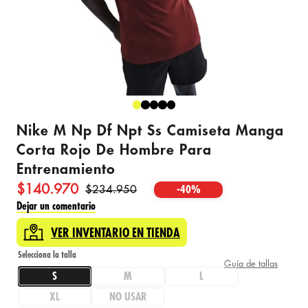
Nike M Np Df Npt Ss Camiseta Manga
Corta Rojo De Hombre Para
Entrenamiento
$
140
.
970
$
234
.
950
-
40%
Dejar un comentario
VER INVENTARIO EN TIENDA
Guía de tallas
S
M
L
XL
NO USAR