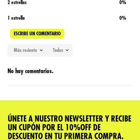
2 estrellas
0%
1 estrella
0%
ESCRIBE UN COMENTARIO
Más reciente
Todos
Agregar comentario
No hay comentarios.
Título
Califica el producto de 1 a 5 estrellas
★
★
★
★
★
ÚNETE A NUESTRO NEWSLETTER Y RECIBE
Tu nombre
UN CUPÓN POR EL 10%OFF DE
DESCUENTO EN TU PRIMERA COMPRA.