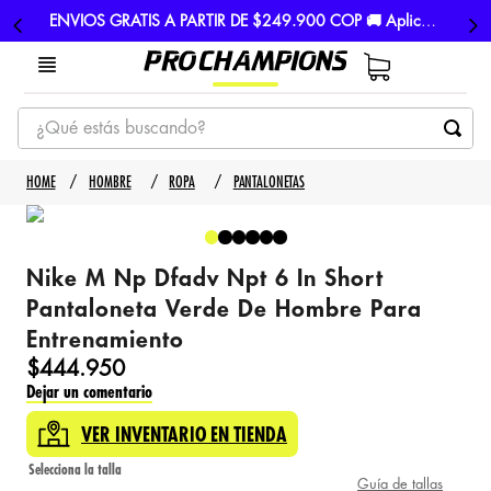
ENVIOS GRATIS A PARTIR DE $249.900 COP 🚚 Aplican TyC
¿Qué estás buscando?
TÉRMINOS MÁS BUSCADOS
HOMBRE
ROPA
PANTALONETAS
1
.
tenis
2
.
hombre futbol
Nike M Np Dfadv Npt 6 In Short
3
.
nike
Pantaloneta Verde De Hombre Para
4
.
guayos
Entrenamiento
5
.
gorras
$
444
.
950
Dejar un comentario
VER INVENTARIO EN TIENDA
Guía de tallas