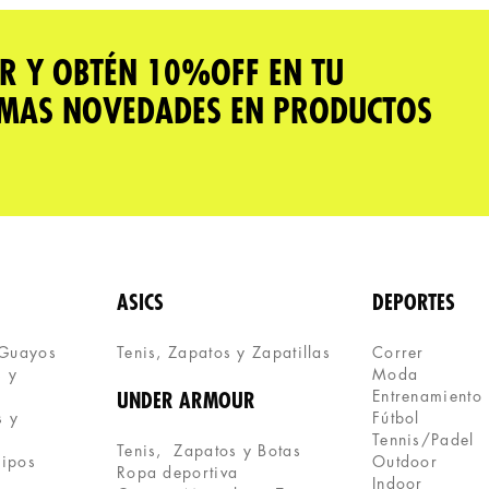
R Y OBTÉN 10%OFF EN TU
IMAS NOVEDADES EN PRODUCTOS
ASICS
DEPORTES
 Guayos
Tenis, Zapatos y Zapatillas 
Correr
 y 
Moda
Entrenamiento
UNDER ARMOUR
 y 
Fútbol
Tennis/Padel
Tenis,  Zapatos y Botas
uipos
Outdoor
Ropa deportiva
Indoor