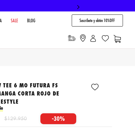
Suscribete y obtén 10%OFF
A
SALE
BLOG
 TEE 6 MO FUTURA FS
MANGA CORTA ROJO DE
ESTYLE
io
-
30%
$
129
.
950