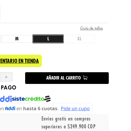
Guía de tallas
M
L
XL
VENTARIO EN TIENDA
＋
AÑADIR AL CARRITO
 PAGO
Envíos gratis en compras
superiores a $249.900 COP