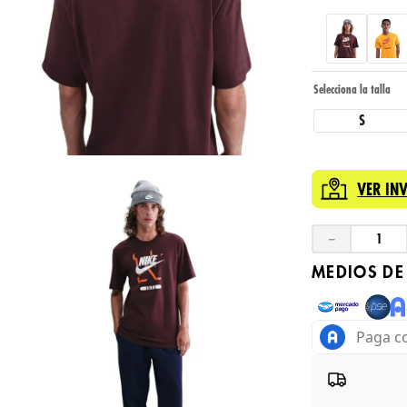
S
VER IN
－
MEDIOS DE