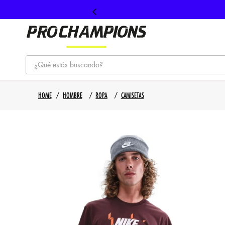
¿Qué estás buscando?
TÉRMINOS MÁS BUSCADOS
HOMBRE
ROPA
CAMISETAS
1
.
tenis
2
.
hombre futbol
3
.
nike
4
.
guayos
5
.
gorras