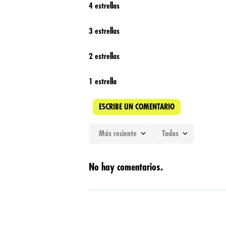
4 estrellas
3 estrellas
2 estrellas
1 estrella
ESCRIBE UN COMENTARIO
Más reciente
Todos
Agregar comentario
No hay comentarios.
Título
Califica el producto de 1 a 5 estrellas