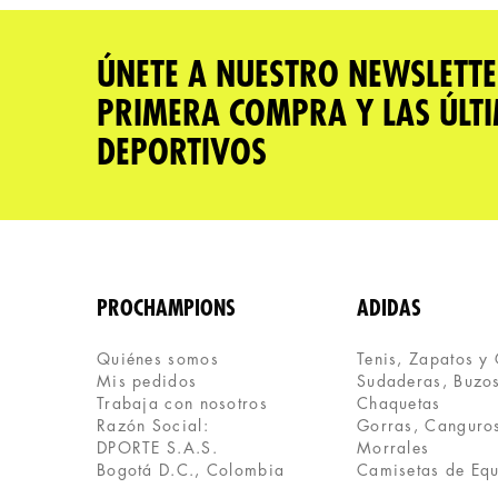
★
★
★
★
★
Tu nombre
ÚNETE A NUESTRO NEWSLETTE
PRIMERA COMPRA Y LAS ÚLT
Dirección de email
DEPORTIVOS
Escribe un comentario
PROCHAMPIONS
ADIDAS
Quiénes somos
Tenis, Zapatos y
Mis pedidos
Sudaderas, Buzos
ENVIAR COMENTARIO
Trabaja con nosotros
Chaquetas
Razón Social:
Gorras, Canguros
DPORTE S.A.S.
Morrales
Bogotá D.C., Colombia
Camisetas de Eq