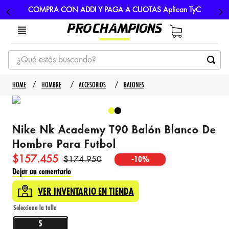
COMPRA CON ADDI Y PAGA A CUOTAS Aplican TyC
¿Qué estás buscando?
TÉRMINOS MÁS BUSCADOS
HOMBRE
ACCESORIOS
BALONES
1
.
tenis
2
.
hombre futbol
Nike Nk Academy T90 Balón Blanco De
3
.
nike
Hombre Para Futbol
4
.
guayos
$
157
.
455
$
174
.
950
-
10%
5
.
gorras
Dejar un comentario
VER INVENTARIO EN TIENDA
5