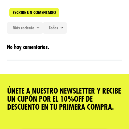
ESCRIBE UN COMENTARIO
Más reciente
Todos
Agregar comentario
No hay comentarios.
Título
Califica el producto de 1 a 5 estrellas
★
★
★
★
★
ÚNETE A NUESTRO NEWSLETTER Y RECIBE
Tu nombre
UN CUPÓN POR EL 10%OFF DE
DESCUENTO EN TU PRIMERA COMPRA.
Dirección de email