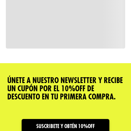
Consulta nuestra política de
devoluciones
Comparar
ÚNETE A NUESTRO NEWSLETTER Y RECIBE
UN CUPÓN POR EL 10%OFF DE
Descripción del producto
DESCUENTO EN TU PRIMERA COMPRA.
Caracteristicas
Cuidado y Garantías
SUSCRIBETE Y OBTÉN 10%OFF