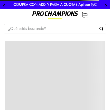
COMPRA CON ADDI Y PAGA A CUOTAS Aplican TyC
¿Qué estás buscando?
TÉRMINOS MÁS BUSCADOS
1
.
tenis
2
.
hombre futbol
3
.
nike
4
.
guayos
5
.
gorras