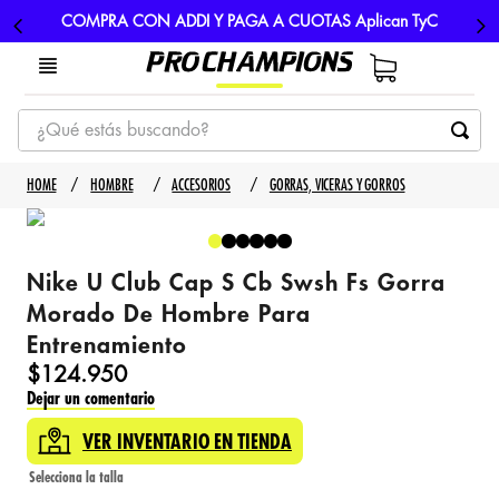
COMPRA CON ADDI Y PAGA A CUOTAS Aplican TyC
¿Qué estás buscando?
TÉRMINOS MÁS BUSCADOS
HOMBRE
ACCESORIOS
GORRAS, VICERAS Y GORROS
1
.
tenis
2
.
hombre futbol
Nike U Club Cap S Cb Swsh Fs Gorra
3
.
nike
Morado De Hombre Para
4
.
guayos
Entrenamiento
5
.
gorras
$
124
.
950
Dejar un comentario
VER INVENTARIO EN TIENDA