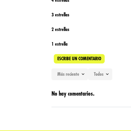
4 estrellas
3 estrellas
2 estrellas
1 estrella
ESCRIBE UN COMENTARIO
Más reciente
Todos
Agregar comentario
No hay comentarios.
Título
Califica el producto de 1 a 5 estrellas