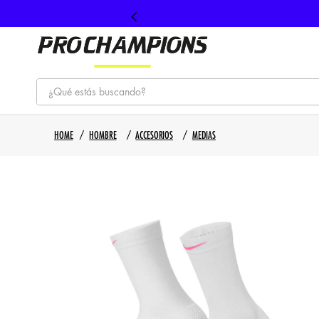
¿Qué estás buscando?
TÉRMINOS MÁS BUSCADOS
HOMBRE
ACCESORIOS
MEDIAS
1
.
tenis
2
.
hombre futbol
3
.
nike
4
.
guayos
5
.
gorras