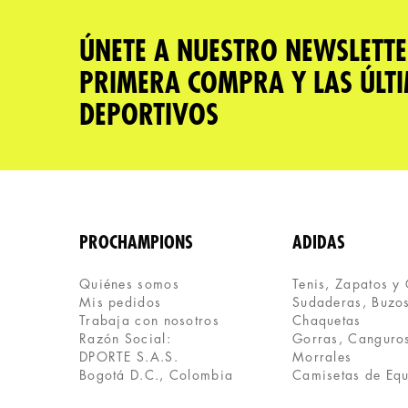
★
★
★
★
★
Tu nombre
ÚNETE A NUESTRO NEWSLETTE
PRIMERA COMPRA Y LAS ÚLT
Dirección de email
DEPORTIVOS
Escribe un comentario
PROCHAMPIONS
ADIDAS
Quiénes somos
Tenis, Zapatos y
Mis pedidos
Sudaderas, Buzos
ENVIAR COMENTARIO
Trabaja con nosotros
Chaquetas
Razón Social:
Gorras, Canguros
DPORTE S.A.S.
Morrales
Bogotá D.C., Colombia
Camisetas de Eq