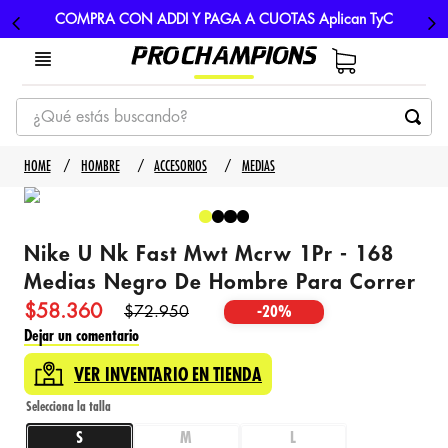
COMPRA CON ADDI Y PAGA A CUOTAS Aplican TyC
¿Qué estás buscando?
TÉRMINOS MÁS BUSCADOS
HOMBRE
ACCESORIOS
MEDIAS
1
.
tenis
2
.
hombre futbol
Nike U Nk Fast Mwt Mcrw 1Pr - 168
3
.
nike
Medias Negro De Hombre Para Correr
4
.
guayos
$
58
.
360
$
72
.
950
-
20%
5
.
gorras
Dejar un comentario
VER INVENTARIO EN TIENDA
S
M
L