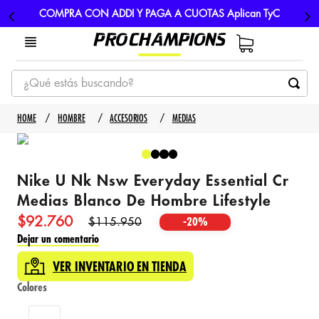
COMPRA CON ADDI Y PAGA A CUOTAS Aplican TyC
¿Qué estás buscando?
TÉRMINOS MÁS BUSCADOS
HOMBRE
ACCESORIOS
MEDIAS
1
.
tenis
2
.
hombre futbol
Nike U Nk Nsw Everyday Essential Cr
3
.
nike
Medias Blanco De Hombre Lifestyle
4
.
guayos
$
92
.
760
$
115
.
950
-
20%
5
.
gorras
Dejar un comentario
VER INVENTARIO EN TIENDA
Colores