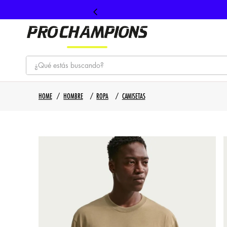
¿Qué estás buscando?
TÉRMINOS MÁS BUSCADOS
HOMBRE
ROPA
CAMISETAS
1
.
tenis
2
.
hombre futbol
3
.
nike
4
.
guayos
5
.
gorras