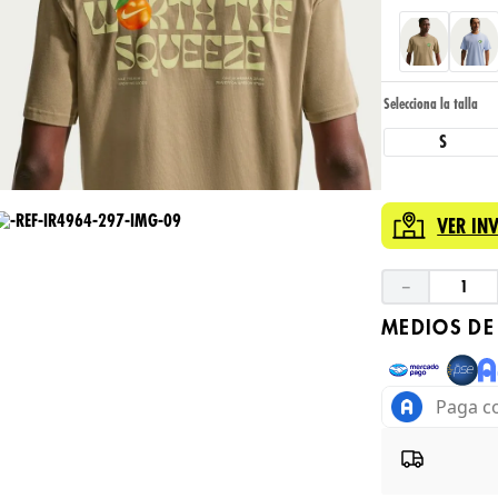
S
VER IN
－
MEDIOS DE