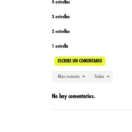
4 estrellas
3 estrellas
2 estrellas
1 estrella
ESCRIBE UN COMENTARIO
Más reciente
Todos
Agregar comentario
No hay comentarios.
Título
Califica el producto de 1 a 5 estrellas