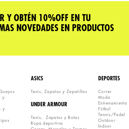
R Y OBTÉN 10%OFF EN TU
IMAS NOVEDADES EN PRODUCTOS
ASICS
DEPORTES
 Guayos
Tenis, Zapatos y Zapatillas 
Correr
 y 
Moda
Entrenamiento
UNDER ARMOUR
 y 
Fútbol
Tennis/Padel
Tenis,  Zapatos y Botas
uipos
Outdoor
Ropa deportiva
Indoor