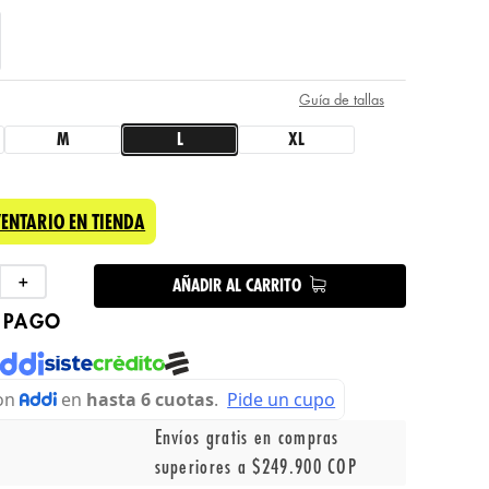
Guía de tallas
M
L
XL
VENTARIO EN TIENDA
＋
AÑADIR AL CARRITO
 PAGO
Envíos gratis en compras
superiores a $249.900 COP