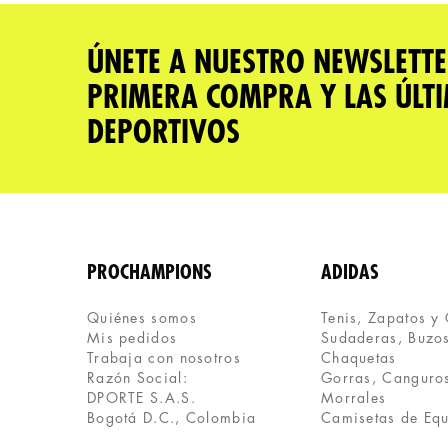
★
★
★
★
★
Tu nombre
ÚNETE A NUESTRO NEWSLETTE
PRIMERA COMPRA Y LAS ÚLT
Dirección de email
DEPORTIVOS
Escribe un comentario
PROCHAMPIONS
ADIDAS
Quiénes somos
Tenis, Zapatos y
Mis pedidos
Sudaderas, Buzos
ENVIAR COMENTARIO
Trabaja con nosotros
Chaquetas
Razón Social:
Gorras, Canguros
DPORTE S.A.S.
Morrales
Bogotá D.C., Colombia
Camisetas de Eq