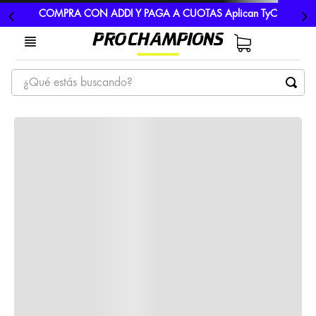
COMPRA CON ADDI Y PAGA A CUOTAS Aplican TyC
¿Qué estás buscando?
TÉRMINOS MÁS BUSCADOS
1
.
tenis
2
.
hombre futbol
3
.
nike
4
.
guayos
5
.
gorras