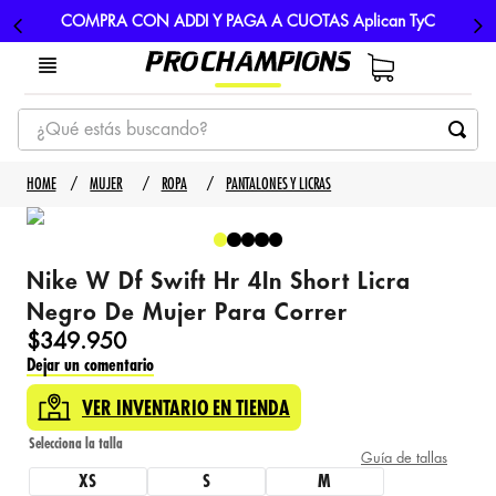
COMPRA CON ADDI Y PAGA A CUOTAS Aplican TyC
¿Qué estás buscando?
TÉRMINOS MÁS BUSCADOS
MUJER
ROPA
PANTALONES Y LICRAS
1
.
tenis
2
.
hombre futbol
Nike W Df Swift Hr 4In Short Licra
3
.
nike
Negro De Mujer Para Correr
4
.
guayos
$
349
.
950
Dejar un comentario
5
.
gorras
VER INVENTARIO EN TIENDA
Guía de tallas
XS
S
M