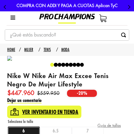
COMPRA CON ADDI Y PAGA A CUOTAS Aplican TyC
¿Qué estás buscando?
TÉRMINOS MÁS BUSCADOS
MUJER
TENIS
MODA
1
.
tenis
2
.
hombre futbol
Nike W Nike Air Max Excee Tenis
3
.
nike
Negro De Mujer Lifestyle
4
.
guayos
$
447
.
960
$
559
.
950
-
20%
5
.
gorras
Dejar un comentario
VER INVENTARIO EN TIENDA
Guía de tallas
6
6.5
7