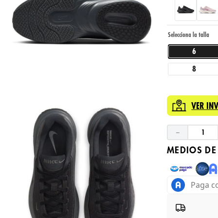
6
8
VER IN
－
MEDIOS DE