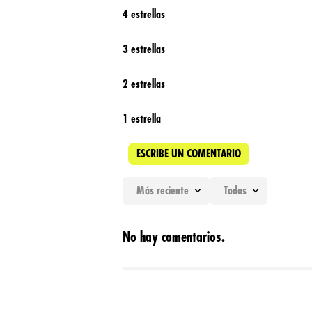
4 estrellas
3 estrellas
2 estrellas
1 estrella
ESCRIBE UN COMENTARIO
Más reciente
Todos
Agregar comentario
No hay comentarios.
Título
Califica el producto de 1 a 5 estrellas