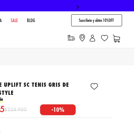
Suscribete y obtén 10%OFF
A
SALE
BLOG
E UPLIFT SC TENIS GRIS DE
STYLE
io
5
-
10%
$
334
.
950