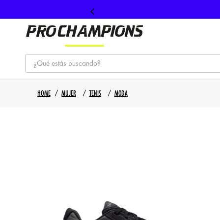
¿Qué estás buscando?
TÉRMINOS MÁS BUSCADOS
MUJER
TENIS
MODA
1
.
tenis
2
.
hombre futbol
3
.
nike
4
.
guayos
5
.
gorras