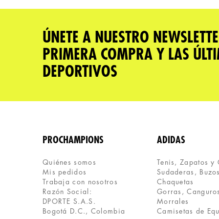
★
★
★
★
★
Tu nombre
ÚNETE A NUESTRO NEWSLETTE
PRIMERA COMPRA Y LAS ÚLT
Dirección de email
DEPORTIVOS
Escribe un comentario
PROCHAMPIONS
ADIDAS
Quiénes somos
Tenis, Zapatos y
Mis pedidos
Sudaderas, Buzos
ENVIAR COMENTARIO
Trabaja con nosotros
Chaquetas
Razón Social:
Gorras, Canguros
DPORTE S.A.S.
Morrales
Bogotá D.C., Colombia
Camisetas de Eq