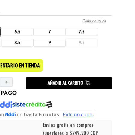
Guía de tallas
6.5
7
7.5
8.5
9
9.5
VENTARIO EN TIENDA
＋
AÑADIR AL CARRITO
 PAGO
Envíos gratis en compras
superiores a $249.900 COP