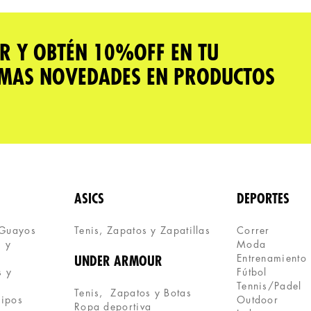
R Y OBTÉN 10%OFF EN TU
IMAS NOVEDADES EN PRODUCTOS
ASICS
DEPORTES
 Guayos
Tenis, Zapatos y Zapatillas 
Correr
 y 
Moda
Entrenamiento
UNDER ARMOUR
 y 
Fútbol
Tennis/Padel
Tenis,  Zapatos y Botas
uipos
Outdoor
Ropa deportiva