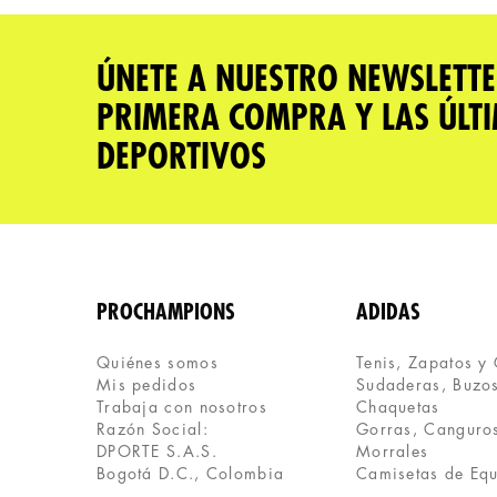
★
★
★
★
★
Tu nombre
ÚNETE A NUESTRO NEWSLETTE
PRIMERA COMPRA Y LAS ÚLT
Dirección de email
DEPORTIVOS
Escribe un comentario
PROCHAMPIONS
ADIDAS
Quiénes somos
Tenis, Zapatos y
Mis pedidos
Sudaderas, Buzos
ENVIAR COMENTARIO
Trabaja con nosotros
Chaquetas
Razón Social:
Gorras, Canguros
DPORTE S.A.S.
Morrales
Bogotá D.C., Colombia
Camisetas de Eq