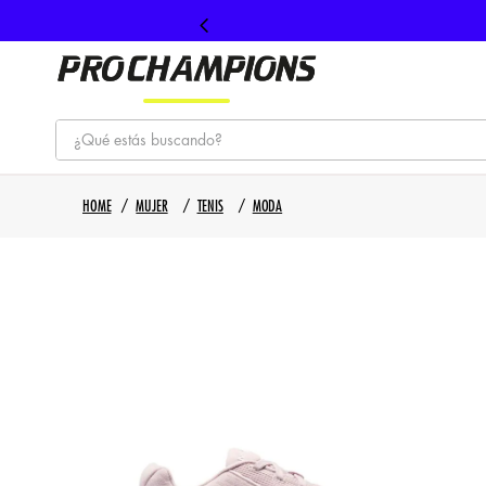
¿Qué estás buscando?
TÉRMINOS MÁS BUSCADOS
MUJER
TENIS
MODA
1
.
tenis
2
.
hombre futbol
3
.
nike
4
.
guayos
5
.
gorras