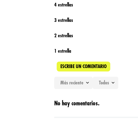
4 estrellas
3 estrellas
2 estrellas
1 estrella
ESCRIBE UN COMENTARIO
Más reciente
Todos
Agregar comentario
No hay comentarios.
Título
Califica el producto de 1 a 5 estrellas