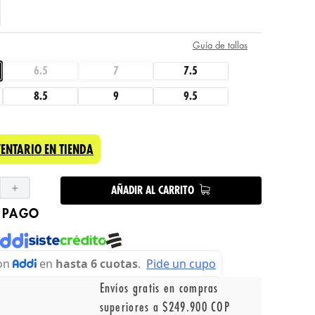
Guía de tallas
6.5
7
7.5
8.5
9
9.5
VENTARIO EN TIENDA
＋
AÑADIR AL CARRITO
 PAGO
Envíos gratis en compras
superiores a $249.900 COP