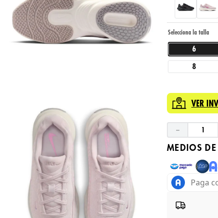
6
8
VER IN
－
MEDIOS DE