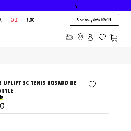
Suscribete y obtén 10%OFF
A
SALE
BLOG
E UPLIFT SC TENIS ROSADO DE
STYLE
io
0