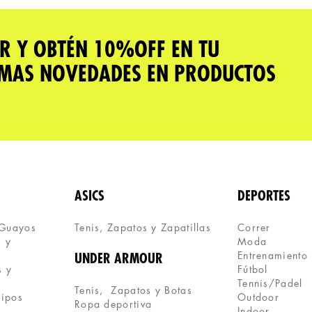
R Y OBTÉN 10%OFF EN TU
IMAS NOVEDADES EN PRODUCTOS
ASICS
DEPORTES
 Guayos
Tenis, Zapatos y Zapatillas 
Correr
 y 
Moda
Entrenamiento
UNDER ARMOUR
 y 
Fútbol
Tennis/Padel
Tenis,  Zapatos y Botas
uipos
Outdoor
Ropa deportiva
Indoor