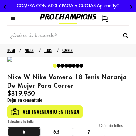
COMPRA CON ADDI Y PAGA A CUOTAS Aplican TyC
¿Qué estás buscando?
TÉRMINOS MÁS BUSCADOS
MUJER
TENIS
CORRER
1
.
tenis
2
.
hombre futbol
Nike W Nike Vomero 18 Tenis Naranja
3
.
nike
De Mujer Para Correr
4
.
guayos
$
819
.
950
Dejar un comentario
5
.
gorras
VER INVENTARIO EN TIENDA
Guía de tallas
6
6.5
7