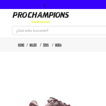
¿Qué estás buscando?
TÉRMINOS MÁS BUSCADOS
MUJER
TENIS
MODA
1
.
tenis
2
.
hombre futbol
3
.
nike
4
.
guayos
5
.
gorras