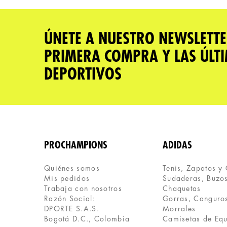
★
★
★
★
★
Tu nombre
ÚNETE A NUESTRO NEWSLETTE
PRIMERA COMPRA Y LAS ÚLT
Dirección de email
DEPORTIVOS
Escribe un comentario
PROCHAMPIONS
ADIDAS
Quiénes somos
Tenis, Zapatos y
Mis pedidos
Sudaderas, Buzos
ENVIAR COMENTARIO
Trabaja con nosotros
Chaquetas
Razón Social:
Gorras, Canguros
DPORTE S.A.S.
Morrales
Bogotá D.C., Colombia
Camisetas de Eq