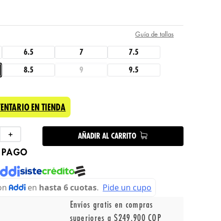
Guía de tallas
6.5
7
7.5
8.5
9
9.5
VENTARIO EN TIENDA
＋
AÑADIR AL CARRITO
 PAGO
Envíos gratis en compras
superiores a $249.900 COP