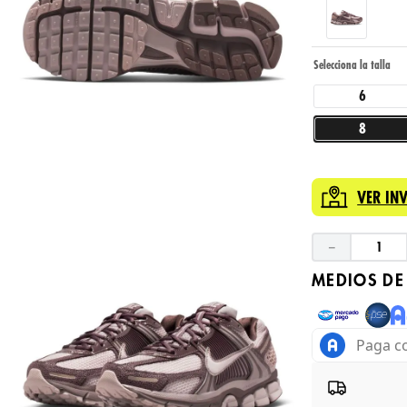
6
8
VER IN
－
MEDIOS DE