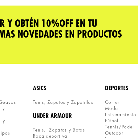
R Y OBTÉN 10%OFF EN TU
IMAS NOVEDADES EN PRODUCTOS
ASICS
DEPORTES
 Guayos
Tenis, Zapatos y Zapatillas 
Correr
 y 
Moda
Entrenamiento
UNDER ARMOUR
 y 
Fútbol
Tennis/Padel
Tenis,  Zapatos y Botas
uipos
Outdoor
Ropa deportiva