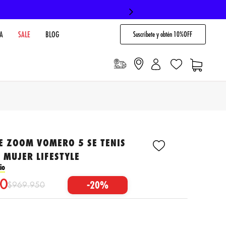
Suscribete y obtén 10%OFF
A
SALE
BLOG
E ZOOM VOMERO 5 SE TENIS
 MUJER LIFESTYLE
io
0
-
20%
$
969
.
950