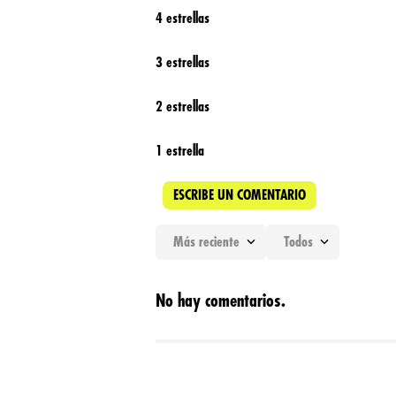
4 estrellas
3 estrellas
2 estrellas
1 estrella
ESCRIBE UN COMENTARIO
Más reciente
Todos
Agregar comentario
No hay comentarios.
Título
Califica el producto de 1 a 5 estrellas