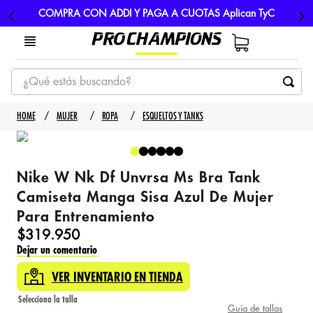
COMPRA CON ADDI Y PAGA A CUOTAS Aplican TyC
¿Qué estás buscando?
TÉRMINOS MÁS BUSCADOS
MUJER
ROPA
ESQUELTOS Y TANKS
1
.
tenis
2
.
hombre futbol
Nike W Nk Df Unvrsa Ms Bra Tank
3
.
nike
Camiseta Manga Sisa Azul De Mujer
4
.
guayos
Para Entrenamiento
5
.
gorras
$
319
.
950
Dejar un comentario
VER INVENTARIO EN TIENDA
Guía de tallas