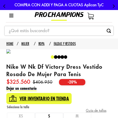
COMPRA CON ADDI Y PAGA A CUOTAS Aplican TyC
¿Qué estás buscando?
TÉRMINOS MÁS BUSCADOS
MUJER
ROPA
FALDAS Y VESTIDOS
1
.
tenis
2
.
hombre futbol
Nike W Nk Df Victory Dress Vestido
3
.
nike
Rosado De Mujer Para Tenis
4
.
guayos
$
325
.
560
$
406
.
950
-
20%
5
.
gorras
Dejar un comentario
VER INVENTARIO EN TIENDA
Guía de tallas
XS
S
M