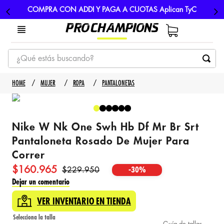
COMPRA CON ADDI Y PAGA A CUOTAS Aplican TyC
¿Qué estás buscando?
TÉRMINOS MÁS BUSCADOS
MUJER
ROPA
PANTALONETAS
1
.
tenis
2
.
hombre futbol
Nike W Nk One Swh Hb Df Mr Br Srt
3
.
nike
Pantaloneta Rosado De Mujer Para
4
.
guayos
Correr
5
.
gorras
$
160
.
965
$
229
.
950
-
30%
Dejar un comentario
VER INVENTARIO EN TIENDA
Guía de tallas