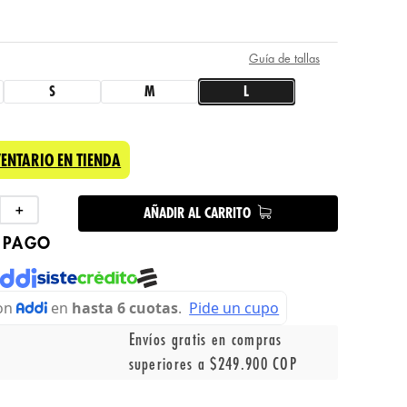
Guía de tallas
S
M
L
VENTARIO EN TIENDA
＋
AÑADIR AL CARRITO
 PAGO
Envíos gratis en compras
superiores a $249.900 COP