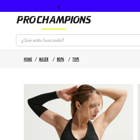
¿Qué estás buscando?
TÉRMINOS MÁS BUSCADOS
MUJER
ROPA
TOPS
1
.
tenis
2
.
hombre futbol
3
.
nike
4
.
guayos
5
.
gorras