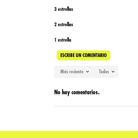
3 estrellas
2 estrellas
1 estrella
ESCRIBE UN COMENTARIO
Más reciente
Todos
Agregar comentario
No hay comentarios.
Título
Califica el producto de 1 a 5 estrellas
★
★
★
★
★