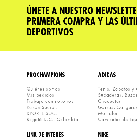
Tu nombre
ÚNETE A NUESTRO NEWSLETTE
PRIMERA COMPRA Y LAS ÚLT
Dirección de email
DEPORTIVOS
Escribe un comentario
PROCHAMPIONS
ADIDAS
Quiénes somos
Tenis, Zapatos y
Mis pedidos
Sudaderas, Buzos
ENVIAR COMENTARIO
Trabaja con nosotros
Chaquetas
Razón Social:
Gorras, Canguros
DPORTE S.A.S.
Morrales
Bogotá D.C., Colombia
Camisetas de Eq
LINK DE INTERÉS
NIKE