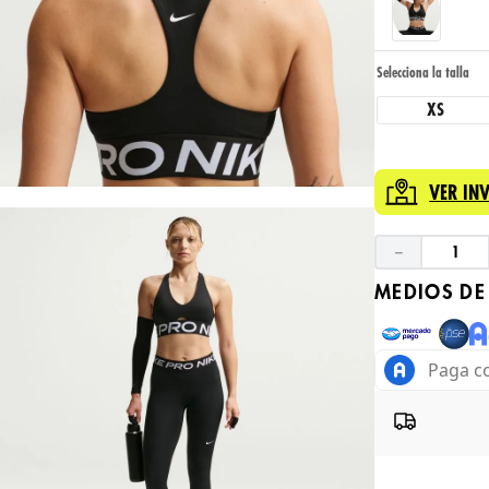
XS
VER IN
－
MEDIOS DE